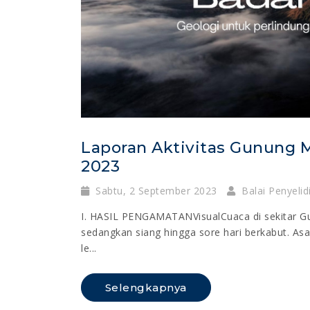
Laporan Aktivitas Gunung M
2023
Sabtu, 2 September 2023
Balai Penyeli
I. HASIL PENGAMATANVisualCuaca di sekitar G
sedangkan siang hingga sore hari berkabut. Asa
le...
Selengkapnya