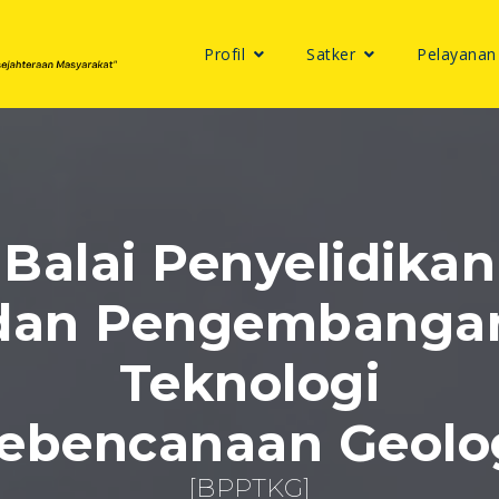
Profil
Satker
Pelayanan
Balai Penyelidikan
dan Pengembanga
Teknologi
ebencanaan Geolo
[BPPTKG]