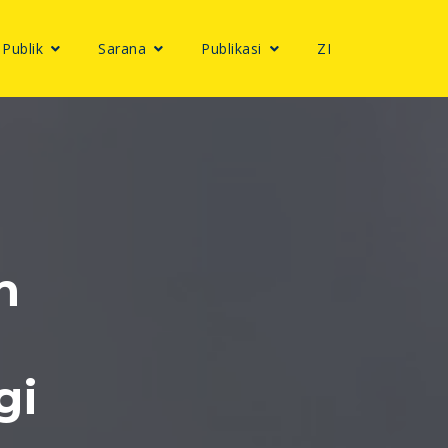
 Publik
Sarana
Publikasi
ZI
n
gi