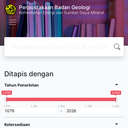
Perpustakaan Badan Geologi
Kementerian Energi dan Sumber Daya Mineral
Ditapis dengan
Tahun Penerbitan
1 079
2 026
1 079
1 316
1 553
1 789
2 026
-
Ketersediaan