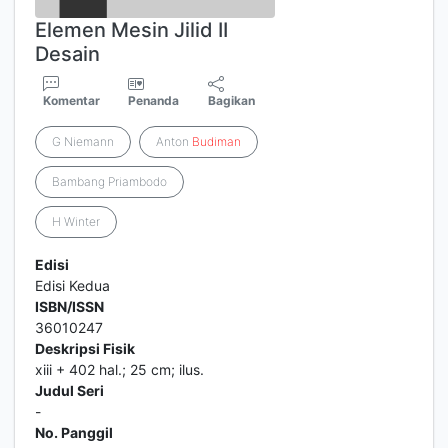
Elemen Mesin Jilid II
Desain
Komentar
Penanda
Bagikan
G Niemann
Anton
Budiman
Bambang Priambodo
H Winter
Edisi
Edisi Kedua
ISBN/ISSN
36010247
Deskripsi Fisik
xiii + 402 hal.; 25 cm; ilus.
Judul Seri
-
No. Panggil