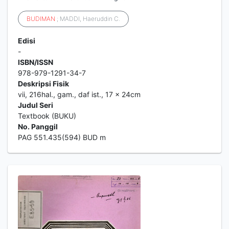
BUDIMAN
; MADDI, Haeruddin C.
Edisi
-
ISBN/ISSN
978-979-1291-34-7
Deskripsi Fisik
vii, 216hal., gam., daf ist., 17 x 24cm
Judul Seri
Textbook (BUKU)
No. Panggil
PAG 551.435(594) BUD m