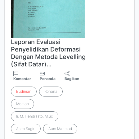
Laporan Evaluasi
Penyelidikan Deformasi
Dengan Metoda Levelling
(Sifat Datar)…
Komentar
Penanda
Bagikan
Budiman
Rohana
Momon
Ir. M. Hendrasto, M.Sc
Asep Sugiri
Aam Mahmud