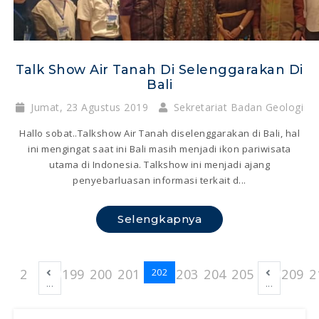
Talk Show Air Tanah Di Selenggarakan Di
Bali
Jumat, 23 Agustus 2019
Sekretariat Badan Geologi
Hallo sobat..Talkshow Air Tanah diselenggarakan di Bali, hal
ini mengingat saat ini Bali masih menjadi ikon pariwisata
utama di Indonesia. Talkshow ini menjadi ajang
penyebarluasan informasi terkait d...
Selengkapnya
2
199
200
201
203
204
205
209
2
202
...
...