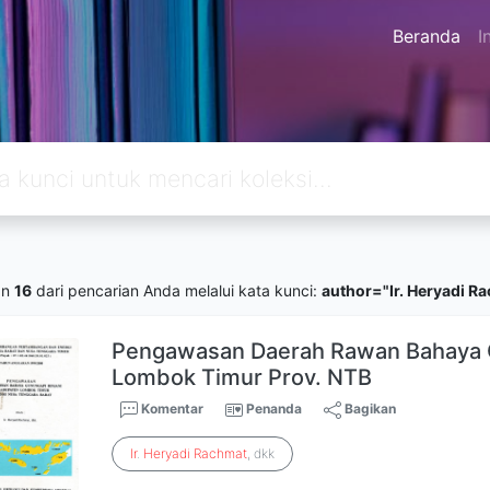
Beranda
I
an
16
dari pencarian Anda melalui kata kunci:
author="Ir. Heryadi R
Pengawasan Daerah Rawan Bahaya G.
Lombok Timur Prov. NTB
Komentar
Penanda
Bagikan
Ir
.
Heryadi
Rachmat
, dkk