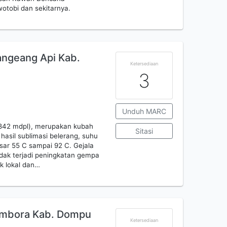
otobi dan sekitarnya.
angeang Api Kab.
Ketersediaan
3
Unduh MARC
1842 mdpl), merupakan kubah
Sitasi
 hasil sublimasi belerang, suhu
sar 55 C sampai 92 C. Gejala
tidak terjadi peningkatan gempa
nik lokal dan…
Tambora Kab. Dompu
Ketersediaan