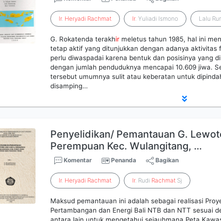
Ir
.
Heryadi
Rachmat
Ir
. Yuliadi Ismono
Lalu R
G. Rokatenda terakh
ir
meletus tahun 1985, hal ini me
tetap aktif yang ditunjukkan dengan adanya aktivitas 
perlu diwaspadai karena bentuk dan posisinya yang di
dengan jumlah penduduknya mencapai 10.609 jiwa. S
tersebut umumnya sulit atau keberatan untuk dipind
disamping…
Penyelidikan/ Pemantauan G. Lewoto
Perempuan Kec. Wulangitang, …
Komentar
Penanda
Bagikan
Ir
.
Heryadi
Rachmat
Ir
. Rudi
Rachmat
Sj
Maksud pemantauan ini adalah sebagai realisasi Pr
Pertambangan dan Energi Bali NTB dan NTT sesuai de
antara lain untuk mengetahui sejauhmana Peta Kaw