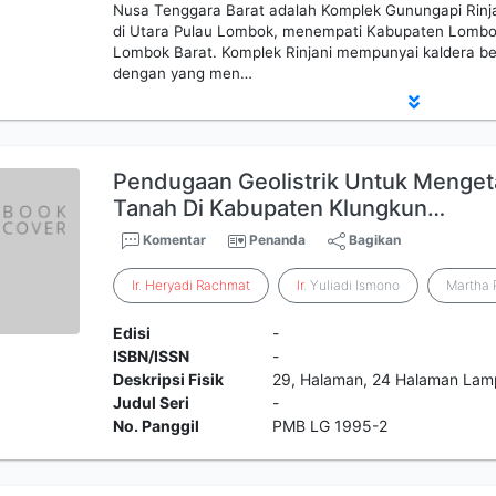
Nusa Tenggara Barat adalah Komplek Gunungapi Rinj
di Utara Pulau Lombok, menempati Kabupaten Lomb
Lombok Barat. Komplek Rinjani mempunyai kaldera b
dengan yang men…
Pendugaan Geolistrik Untuk Menget
Tanah Di Kabupaten Klungkun…
Komentar
Penanda
Bagikan
Ir
.
Heryadi
Rachmat
Ir
. Yuliadi Ismono
Martha R
Edisi
-
ISBN/ISSN
-
Deskripsi Fisik
29, Halaman, 24 Halaman Lam
Judul Seri
-
No. Panggil
PMB LG 1995-2