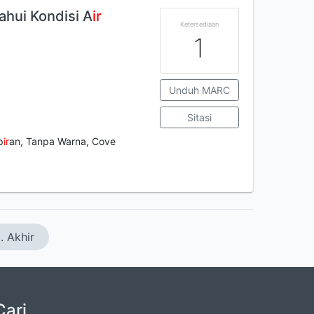
ahui Kondisi A
ir
Ketersediaan
1
Unduh MARC
Sitasi
p
ir
an, Tanpa Warna, Cove
. Akhir
Cari