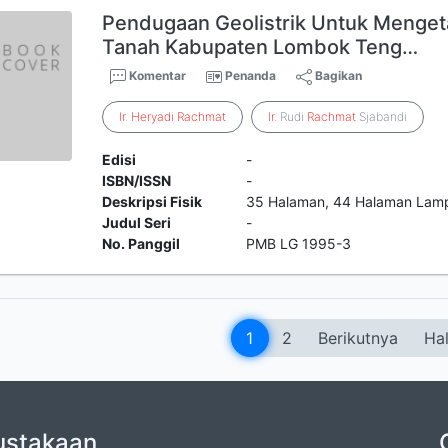
Pendugaan Geolistrik Untuk Menget
Tanah Kabupaten Lombok Teng…
Komentar
Penanda
Bagikan
Ir
.
Heryadi
Rachmat
Ir
. Rudi
Rachmat
Sjabandi
Edisi
-
ISBN/ISSN
-
Deskripsi Fisik
35 Halaman, 44 Halaman Lam
Judul Seri
-
No. Panggil
PMB LG 1995-3
1
2
Berikutnya
Hal
ustakaan