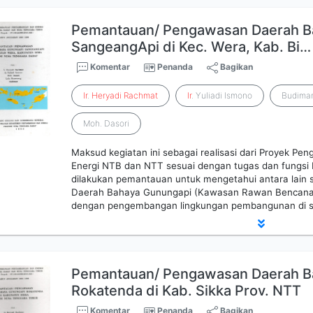
Pemantauan/ Pengawasan Daerah Ba
SangeangApi di Kec. Wera, Kab. Bi…
Komentar
Penanda
Bagikan
Ir
.
Heryadi
Rachmat
Ir
. Yuliadi Ismono
Budima
Moh. Dasori
Maksud kegiatan ini sebagai realisasi dari Proyek 
Energi NTB dan NTT sesuai dengan tugas dan fungsi K
dilakukan pemantauan untuk mengetahui antara lain
Daerah Bahaya Gunungapi (Kawasan Rawan Bencana 
dengan pengembangan lingkungan pembangunan di se
Pemantauan/ Pengawasan Daerah Ba
Rokatenda di Kab. Sikka Prov. NTT
Komentar
Penanda
Bagikan