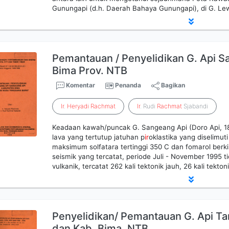
Gunungapi (d.h. Daerah Bahaya Gunungapi), di G. Lew
Pemantauan / Penyelidikan G. Api S
Bima Prov. NTB
Komentar
Penanda
Bagikan
Ir
.
Heryadi
Rachmat
Ir
. Rudi
Rachmat
Sjabandi
Keadaan kawah/puncak G. Sangeang Api (Doro Api, 
lava yang tertutup jatuhan p
ir
oklastika yang diselimuti
maksimum solfatara tertinggi 350 C dan fomarol berki
seismik yang tercatat, periode Juli - November 1995 
vulkanik, tercatat 262 kali tektonik jauh, 26 kali tekto
Penyelidikan/ Pemantauan G. Api 
dan Kab. Bima, NTB