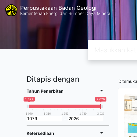
Perpustakaan Badan Geologi
Kementerian Energi dan Sumber Daya Mineral
Ditapis dengan
Ditemuk
Tahun Penerbitan
1 079
2 026
1 079
1 316
1 553
1 789
2 026
-
Ketersediaan