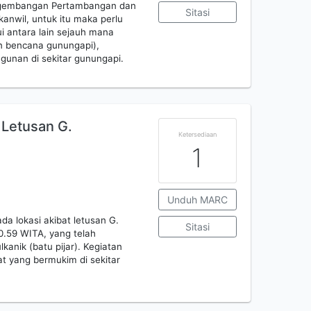
Pengembangan Pertambangan dan
Sitasi
anwil, untuk itu maka perlu
 antara lain sejauh mana
 bencana gunungapi),
unan di sekitar gunungapi.
Letusan G.
Ketersediaan
1
Unduh MARC
a lokasi akibat letusan G.
Sitasi
10.59 WITA, yang telah
anik (batu pijar). Kegiatan
t yang bermukim di sekitar