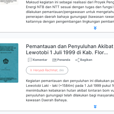
Maksud kegiatan ini sebagai realisasi dari Proyek 
Energi NTB dan NTT sesuai dengan tugas dan fungsi k
dilakukan pemantauan/pengawasan untuk mengetahui
penerapan daerah bahaya gunungapi (kawasan rawan
kaitannya dengan pengembangan lingkungan pembang
Pemantauan dan Penyuluhan Akibat 
Lewotobi 1 Juli 1999 di Kab. Flor…
Komentar
Penanda
Bagikan
Ir
.
Heryadi
Rachmat
, dkk
Kegiatan pemantauan dan penyuluhan ini dilakukan pad
Lewotobi Laki - laki (+1584m) pada 1 Juli 1999 pukul 
menimbulkan kebakaran hutan akibat lontaran bom vulk
penyuluhan gunungapi telah dilakukan bagi masyaraka
kawasan Daerah Bahaya.