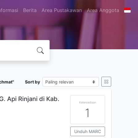
nformasi
Berita
Area Pustakawan
Area Anggota
achmat"
Sort by
 Api Rinjani di Kab.
Ketersediaan
1
Unduh MARC