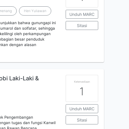
umenang
Heri Yuliawan
Unduh MARC
nunjukkan bahwa gunungapi ini
Sitasi
fumarol dan solfatar, sehingga
kelilingi oleh perkampungan
ebagian besar penduduk
ahkan dengan alasan
bi Laki-Laki &
Ketersediaan
1
Unduh MARC
oyek Pengembangan
Sitasi
ngan tugas dan fungsi Kanwil
asan Rawan Bencana