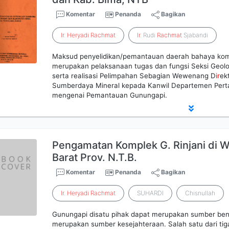
Komentar
Penanda
Bagikan
Ir
.
Heryadi
Rachmat
Ir
. Rudi
Rachmat
Sjabandi
Maksud penyelidikan/pemantauan daerah bahaya kom
merupakan pelaksanaan tugas dan fungsi Seksi Geol
serta realisasi Pelimpahan Sebagian Wewenang D
ir
ek
Sumberdaya Mineral kepada Kanwil Departemen Per
mengenai Pemantauan Gunungapi.
Pengamatan Komplek G. Rinjani di 
Barat Prov. N.T.B.
Komentar
Penanda
Bagikan
Ir
.
Heryadi
Rachmat
SUHARDI
Chisnullah
Gunungapi disatu pihak dapat merupakan sumber benc
merupakan sumber kesejahteraan. Salah satu dari tiga