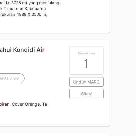
ani (+ 3726 m) yang menjulang
ok Timur dan Kabupaten
erukuran 4888 X 3500 m,
ahui Kondidi A
ir
Ketersediaan
1
elita S, S.Si
Unduh MARC
Sitasi
p
ir
an, Cover Orange, Ta