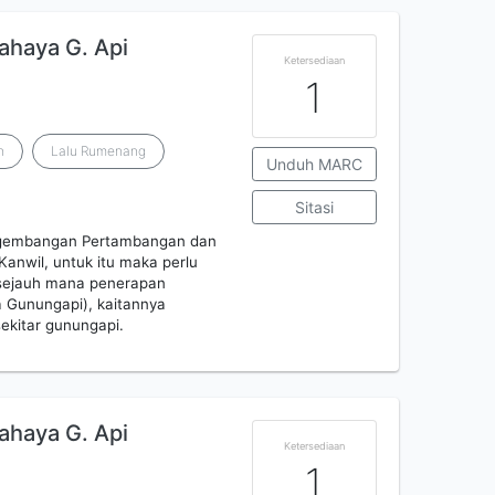
haya G. Api
Ketersediaan
1
n
Lalu Rumenang
Unduh MARC
Sitasi
Pengembangan Pertambangan dan
anwil, untuk itu maka perlu
 sejauh mana penerapan
Gunungapi), kaitannya
kitar gunungapi.
haya G. Api
Ketersediaan
1